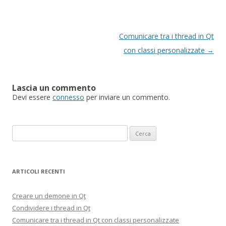
N
Comunicare tra i thread in Qt
a
con classi personalizzate
→
v
i
Lascia un commento
g
Devi essere
connesso
per inviare un commento.
a
z
Ricerca
i
per:
o
n
ARTICOLI RECENTI
e
a
Creare un demone in Qt
r
Condividere i thread in Qt
t
Comunicare tra i thread in Qt con classi personalizzate