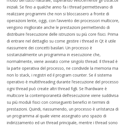
modo del tutto naturale, superando velocemente gli ostacoli
iniziali. Se fino a qualche anno fa i thread permettevano di
realizzare programmi che non si bloccassero a fronte di
operazioni lente, oggi, con l’avvento dei processori multicore,
vengono migliorate anche le prestazioni permettendo di
distribuire l’esecuzione delle istruzioni su più core fisici. Prima
di entrare nel dettaglio su come gestire i thread in Qt è utile
riassumere dei concetti basilari. Un processo è
sostanzialmente un programma in esecuzione che,
normalmente, viene avviato come singolo thread. Il thread è
la parte operativa del processo, ne condivide la memoria ma
non lo stack, i registri ed il program counter. Se il sistema
operativo è multithreading durante l’esecuzione del processo
ogni thread può create altri thread figli. Se l’hardware è
multicore la contemporaneità dell’esecuzione viene suddivisa
su più moduli fisici con conseguenti benefici in termini di
prestazioni. Quindi, riassumendo, un processo è un’istanza di
un programma al quale viene assegnato uno spazio di
indirizzamento ed un thread principale, mentre i thread sono