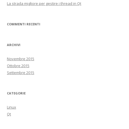
La strada migliore per gestire i thread in Qt
i
c
o
COMMENTI RECENTI
l
o
ARCHIVI
Novembre 2015
Ottobre 2015
Settembre 2015
CATEGORIE
Linux
Qt