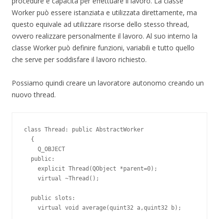
procedure e capacità per effettuare il lavoro. La classe
Worker può essere istanziata e utilizzata direttamente, ma
questo equivale ad utilizzare risorse dello stesso thread,
ovvero realizzare personalmente il lavoro. Al suo interno la
classe Worker può definire funzioni, variabili e tutto quello
che serve per soddisfare il lavoro richiesto.
Possiamo quindi creare un lavoratore autonomo creando un
nuovo thread.
class Thread: public AbstractWorker

  {

    Q_OBJECT

  public:

    explicit Thread(QObject *parent=0);

    virtual ~Thread();

  public slots:

    virtual void average(quint32 a,quint32 b);
